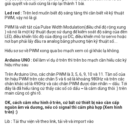
giải quyết và cuối cùng là ráp lại thành 1 bài.
Led red :
Trên led muốn biết độ sáng tăng thì cần biết về kỹ thuật
PWM, vậy nó là gì.
PWM là viết tắt của Pulse Width Modulation(điều chế độ rộng xung
) và nó là một kỹ thuật được sử dụng để kiểm soát độ sáng của đèn
LED, điều khiển tốc độ của động cơ DC, điều khiển mô tơ servo hoặc
nơi bạn phải lấy đầu ra analog bằng phương tiện kỹ thuật số....
Hiểu sơ sơ về PWM xong qua bo mạch xem có gì khác lạ không.
Arduino UNO :
Để làm ví dụ ở trên thì trên bo mạch cần hiểu các ký
hiệu như sau
Trên Arduino Uno, các chân PWM là 3, 5, 6, 9, 10 và 11. Tần số của
tín hiệu PWM trên các chân 5 và 6 sẽ là khoảng 980Hz và trên các
chân khác sẽ là 490Hz và các chân PWM được dán nhãn ~ dấu. Tới
đây là đã hiểu rằng cứ thấy các số có dấu
~
là cắm dùng thôi :) trên
main cũng có ghi rõ.
OK, cách cắm như hình ở trên, cứ bất cứ thiết bị nào cần cấp
nguồn âm và dương, nếu có signal thì cấm phù hợp (Xem hình
trên) :)
Lib
:
Tải thư viện về theo link, tải về và import vào