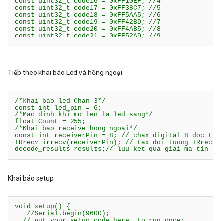
const uint32_t code16 = 0xFF10EF; //4

const uint32_t code17 = 0xFF38C7; //5

const uint32_t code18 = 0xFF5AA5; //6

const uint32_t code19 = 0xFF42BD; //7

const uint32_t code20 = 0xFF4AB5; //8

const uint32_t code21 = 0xFF52AD; //9
Tiếp theo khai báo Led và hồng ngoại
/*khai bao led Chan 3*/

const int led_pin = 6;

/*Mac dinh khi mo len la led sang*/

float Count = 255;

/*Khai bao receive hong ngoai*/

const int receiverPin = 8; // chan digital 8 doc tin 
IRrecv irrecv(receiverPin); // tao doi tuong IRrecv

decode_results results;// luu ket qua giai ma tin hi
Khai báo setup
void setup() {

   //Serial.begin(9600);

  // put your setup code here, to run once:
