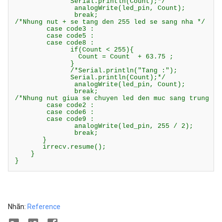
              Serial.println(Count);*/

               analogWrite(led_pin, Count);

               break;

/*Nhung nut + se tang den 255 led se sang nha */     
        case code3 :

        case code5 :

        case code8 :

              if(Count < 255){

                Count = Count  + 63.75 ;

              }

              /*Serial.println("Tang :");

              Serial.println(Count);*/

               analogWrite(led_pin, Count);

               break;

/*Nhung nut giua se chuyen led den muc sang trung bin
        case code2 :

        case code6 :

        case code9 :

               analogWrite(led_pin, 255 / 2);

               break;

       }

       irrecv.resume();

    }

}
Nhãn:
Reference