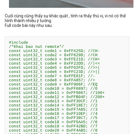
Cuối cùng cũng thấy sự khác quắt , tính ra thấy thú vị, vì nó có thể
hình thành nhiều ý tưởng.
Full code bài này như sau :
#include 
/*Khai bao nut remote*/

const uint32_t code1 = 0xFFA25D; //CH-

const uint32_t code2 = 0xFF629D; //CH

const uint32_t code3 = 0xFFE21D; //CH+

const uint32_t code4 = 0xFF22DD; //|<<

const uint32_t code5 = 0xFF02FD; //>>|

const uint32_t code6 = 0xFFC23D; //>||

const uint32_t code7 = 0xFFE01F; //-

const uint32_t code8 = 0xFFA857; //+

const uint32_t code9 = 0xFF906F; //EQ

const uint32_t code10 = 0xFF6897; //0

const uint32_t code11 = 0xFF9867; //100+

const uint32_t code12 = 0xFFB04F; //200+

const uint32_t code13 = 0xFF30CF; //1

const uint32_t code14 = 0xFF18E7; //2

const uint32_t code15 = 0xFF7A85; //3

const uint32_t code16 = 0xFF10EF; //4

const uint32_t code17 = 0xFF38C7; //5

const uint32_t code18 = 0xFF5AA5; //6

const uint32_t code19 = 0xFF42BD; //7

const uint32_t code20 = 0xFF4AB5; //8
