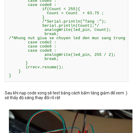
        case code5 :

        case code8 :

              if(Count < 255){

                Count = Count  + 63.75 ;

              }

              /*Serial.println("Tang :");

              Serial.println(Count);*/

               analogWrite(led_pin, Count);

               break;

/*Nhung nut giua se chuyen led den muc sang trung bin
        case code2 :

        case code6 :

        case code9 :

               analogWrite(led_pin, 255 / 2);

               break;

       }

       irrecv.resume();

    }

}
Sau khi nạp code xong sẽ test bằng cách bấm tăng giảm để xem :)
sẽ thấy độ sáng thay đổi rõ rệt