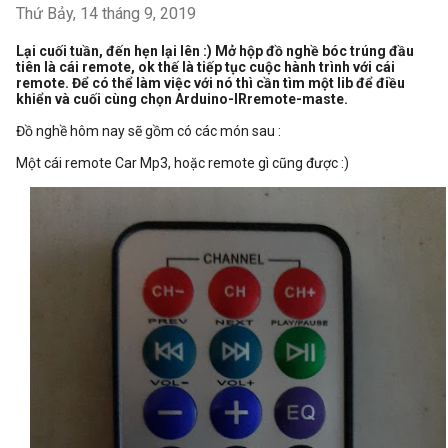
Thứ Bảy, 14 tháng 9, 2019
Lại cuối tuần, đến hẹn lại lên :) Mở hộp đồ nghề bóc trúng đầu
tiên là cái remote, ok thế là tiếp tục cuộc hành trình với cái
remote. Để có thể làm việc với nó thì cần tìm một lib để điều
khiển và cuối cùng chọn Arduino-IRremote-maste.
Đồ nghề hôm nay sẽ gồm có các món sau :
Một cái remote Car Mp3, hoặc remote gì cũng được :)