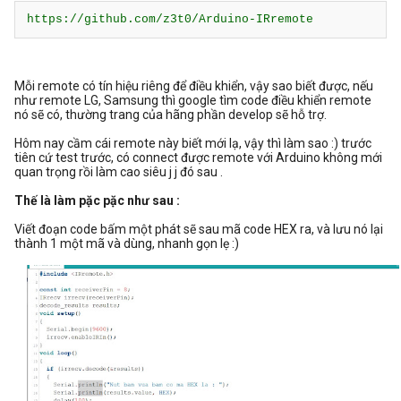
https://github.com/z3t0/Arduino-IRremote
Mỗi remote có tín hiệu riêng để điều khiển, vậy sao biết được, nếu
như remote LG, Samsung thì google tìm code điều khiển remote
nó sẽ có, thường trang của hãng phần develop sẽ hỗ trợ.
Hôm nay cầm cái remote này biết mới lạ, vậy thì làm sao :) trước
tiên cứ test trước, có connect được remote với Arduino không mới
quan trọng rồi làm cao siêu j j đó sau .
Thế là làm pặc pặc như sau :
Viết đoạn code bấm một phát sẽ sau mã code HEX ra, và lưu nó lại
thành 1 một mã và dùng, nhanh gọn lẹ :)