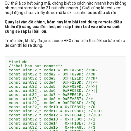
Cứ thế là có hết bảng mã, không biết có cách nào nhanh hơn không
nhưng cái remote này 21 nút nên nhanh :) Cuối cùng là test xem
hoạt động chưa và lấy được mã là ok, coi như bước đầu ok rồi.
Quay lại vần đề chính, hôm nay làm bài test dùng remote điều
khiển độ sáng của đèn led, nên ráp thêm Led vào nữa và cuối
cùng sẽ ráp lại bài lớn.
Trước tiên, khi lấy được list code HEX như trên thì sẽ khai báo nó ra
để cần thì lôi ra dùng.
#include 
/*Khai bao nut remote*/

const uint32_t code1 = 0xFFA25D; //CH-

const uint32_t code2 = 0xFF629D; //CH

const uint32_t code3 = 0xFFE21D; //CH+

const uint32_t code4 = 0xFF22DD; //|<<

const uint32_t code5 = 0xFF02FD; //>>|

const uint32_t code6 = 0xFFC23D; //>||

const uint32_t code7 = 0xFFE01F; //-

const uint32_t code8 = 0xFFA857; //+

const uint32_t code9 = 0xFF906F; //EQ

const uint32_t code10 = 0xFF6897; //0

const uint32_t code11 = 0xFF9867; //100+

const uint32_t code12 = 0xFFB04F; //200+

const uint32_t code13 = 0xFF30CF; //1

const uint32_t code14 = 0xFF18E7; //2

const uint32_t code15 = 0xFF7A85; //3
