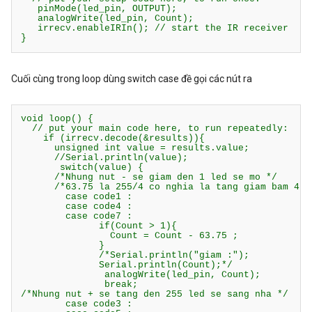
   pinMode(led_pin, OUTPUT);

   analogWrite(led_pin, Count);

   irrecv.enableIRIn(); // start the IR receiver  

}
Cuối cùng trong loop dùng switch case đề gọi các nút ra
void loop() {

  // put your main code here, to run repeatedly:

    if (irrecv.decode(&results)){

      unsigned int value = results.value;

      //Serial.println(value);

       switch(value) {

      /*Nhung nut - se giam den 1 led se mo */

      /*63.75 la 255/4 co nghia la tang giam bam 4 la
        case code1 :

        case code4 :

        case code7 :

              if(Count > 1){

                Count = Count - 63.75 ;

              }

              /*Serial.println("giam :");

              Serial.println(Count);*/

               analogWrite(led_pin, Count);

               break;

/*Nhung nut + se tang den 255 led se sang nha */     
        case code3 :
