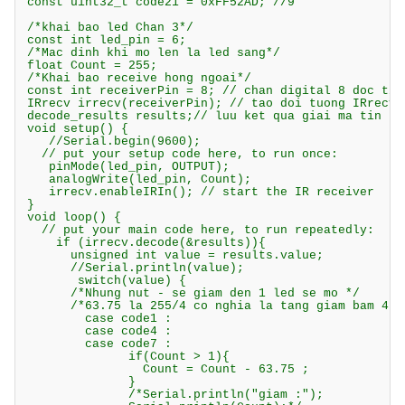
const uint32_t code21 = 0xFF52AD; //9

/*khai bao led Chan 3*/

const int led_pin = 6;

/*Mac dinh khi mo len la led sang*/

float Count = 255;

/*Khai bao receive hong ngoai*/

const int receiverPin = 8; // chan digital 8 doc tin 
IRrecv irrecv(receiverPin); // tao doi tuong IRrecv

decode_results results;// luu ket qua giai ma tin hie
void setup() {

   //Serial.begin(9600);

  // put your setup code here, to run once:

   pinMode(led_pin, OUTPUT);

   analogWrite(led_pin, Count);

   irrecv.enableIRIn(); // start the IR receiver  

}

void loop() {

  // put your main code here, to run repeatedly:

    if (irrecv.decode(&results)){

      unsigned int value = results.value;

      //Serial.println(value);

       switch(value) {

      /*Nhung nut - se giam den 1 led se mo */

      /*63.75 la 255/4 co nghia la tang giam bam 4 la
        case code1 :

        case code4 :

        case code7 :

              if(Count > 1){

                Count = Count - 63.75 ;

              }

              /*Serial.println("giam :");
